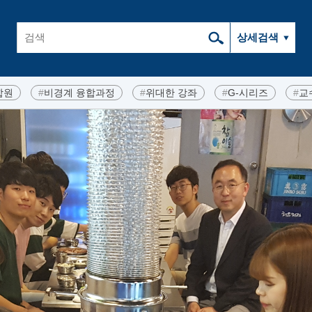
합원
#
비경계 융합과정
#
위대한 강좌
#
G-시리즈
#
교