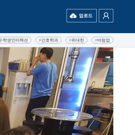
업로드
수학생인터렉션
#
간호학과
#
위대한
#
바텀업