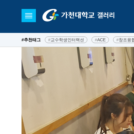
#추천태그
#
교수학생인터랙션
#
ACE
#
창조융