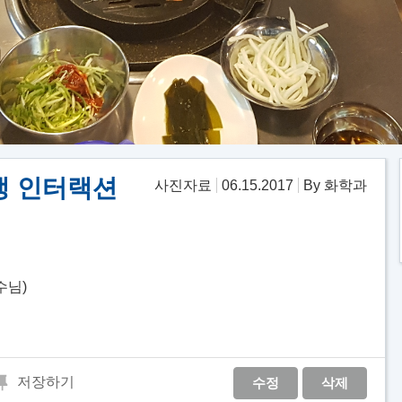
학생 인터랙션
사진자료
06.15.2017
By 화학과
수님)
저장하기
수정
삭제