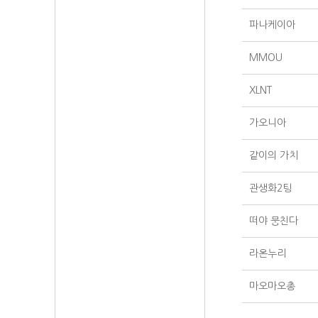
파나케이아
MMOU
XLNT
가오니아
같이의 가치
관생화2팅
떠야 뭉친다
라온누리
마오마오총