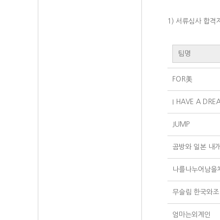
1) 서류심사 합격자
팀명
FOR美
I HAVE A DRE
JUMP
곰방와 일본 내
나를나누어남을
무슬림 한국와조
엄마는외계인